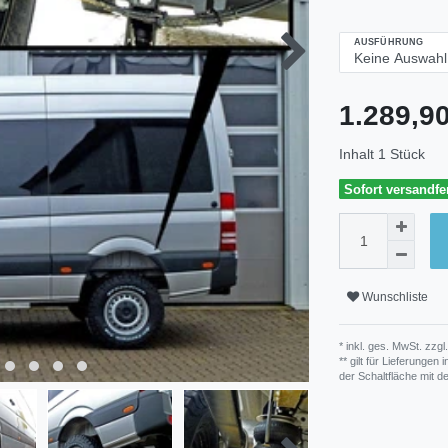
AUSFÜHRUNG
1.289,
Inhalt
1
Stück
Sofort versandfer
Wunschliste
* inkl. ges. MwSt. zzgl.
** gilt für Lieferunge
der Schaltfläche mit 