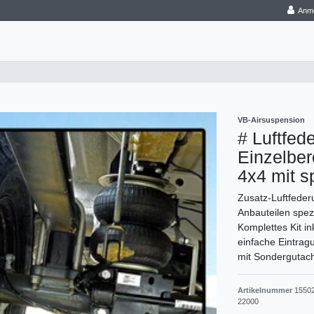
Anm
VB-Airsuspension
# Luftfed
Einzelbe
4x4 mit s
Zusatz-Luftfederu
Anbauteilen spez
Komplettes Kit i
einfache Eintrag
mit Sondergutach
Artikelnummer
1550
22000