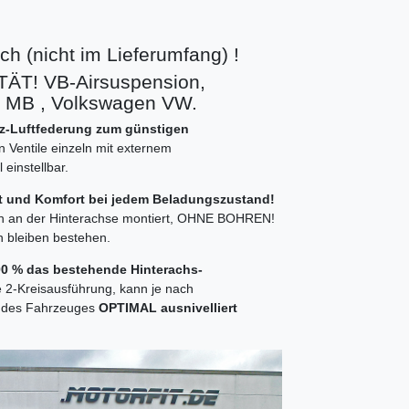
h (nicht im Lieferumfang) !
T! VB-Airsuspension,
z MB , Volkswagen VW.
atz-Luftfederung zum günstigen
n Ventile einzeln mit externem
einstellbar.
it und Komfort bei jedem Beladungszustand!
en an der Hinterachse montiert, OHNE BOHREN!
n bleiben bestehen.
100 % das bestehende Hinterachs-
e 2-Kreisausführung, kann je nach
te des Fahrzeuges
OPTIMAL ausnivelliert