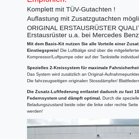
Komplett mit TÜV-Gutachten !
Auflastung mit Zusatzgutachten möglic
ORIGINAL ERSTAUSRÜSTER QUALITÄ
Erstausrüster u.a. bei Mercedes Ben
Mit dem Basis-Kit nutzen Sie alle Vorteile einer Zus
Einstiegspreis!
Die Luftbälge sind über die mitgelieferte
Kompressor/Luftpumpe oder auf der Tankstelle individuell 
Spezielles 2-Kreissystem für maximale Fahrsicherhe
Das System wird zusätzlich an Original-Aufnahmepunkt
Die fahrzeugseitigen originalen Stossdämpfer/ Blattfeder
Die Zusatz-Luftfederung entlastet dadurch zu fast 
Federnsystem und dämpft optimal.
Durch die speziell
Beladungszustand beide oder die linke oder rechte Sei
werden!