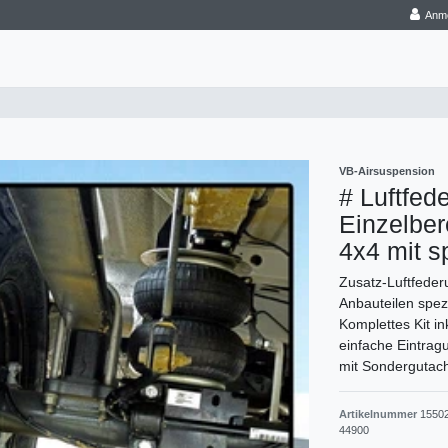
Anm
VB-Airsuspension
# Luftfed
Einzelbe
4x4 mit s
Zusatz-Luftfederu
Anbauteilen spez
Komplettes Kit i
einfache Eintrag
mit Sondergutach
Artikelnummer
1550
44900