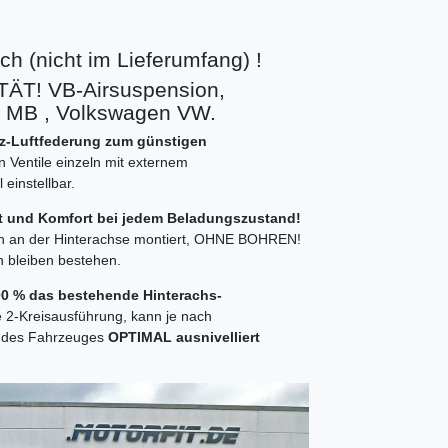
h (nicht im Lieferumfang) !
T! VB-Airsuspension,
z MB , Volkswagen VW.
atz-Luftfederung zum günstigen
n Ventile einzeln mit externem
einstellbar.
it und Komfort bei jedem Beladungszustand!
en an der Hinterachse montiert, OHNE BOHREN!
n bleiben bestehen.
100 % das bestehende Hinterachs-
e 2-Kreisausführung, kann je nach
te des Fahrzeuges
OPTIMAL ausnivelliert