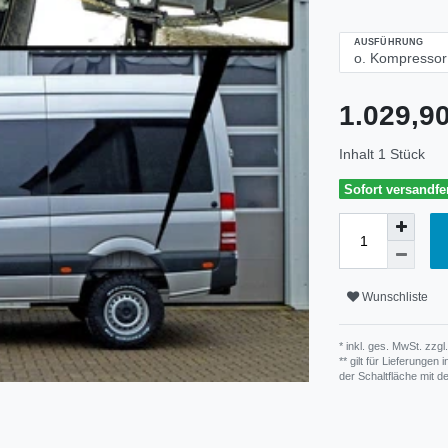
AUSFÜHRUNG
1.029,
Inhalt
1
Stück
Sofort versandfer
Wunschliste
* inkl. ges. MwSt. zzgl.
** gilt für Lieferunge
der Schaltfläche mit 