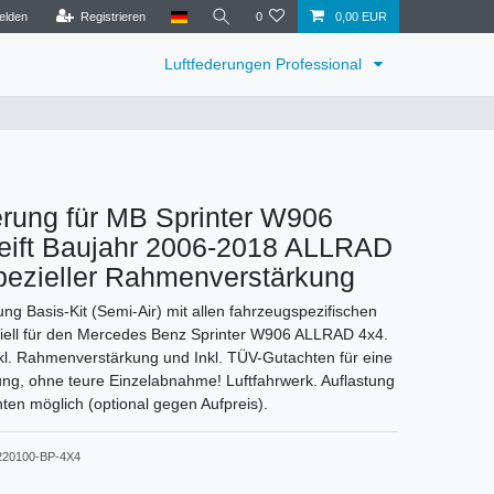
elden
Registrieren
0
0,00 EUR
Luftfederungen Professional
erung für MB Sprinter W906
reift Baujahr 2006-2018 ALLRAD
pezieller Rahmenverstärkung
ng Basis-Kit (Semi-Air) mit allen fahrzeugspezifischen
iell für den Mercedes Benz Sprinter W906 ALLRAD 4x4.
nkl. Rahmenverstärkung und Inkl. TÜV-Gutachten für eine
ung, ohne teure Einzelabnahme! Luftfahrwerk. Auflastung
ten möglich (optional gegen Aufpreis).
220100-BP-4X4