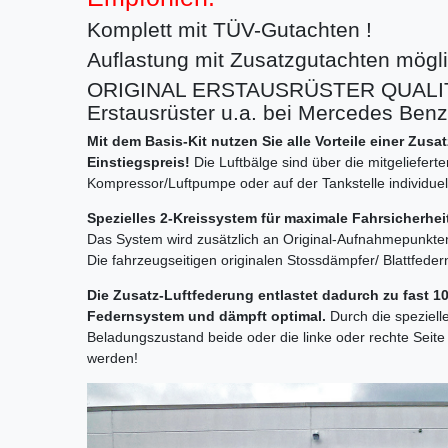
Komplett mit TÜV-Gutachten !
Auflastung mit Zusatzgutachten möglic
ORIGINAL ERSTAUSRÜSTER QUALITÄ
Erstausrüster u.a. bei Mercedes Ben
Mit dem Basis-Kit nutzen Sie alle Vorteile einer Zus
Einstiegspreis!
Die Luftbälge sind über die mitgelieferte
Kompressor/Luftpumpe oder auf der Tankstelle individuell 
Spezielles 2-Kreissystem für maximale Fahrsicherhe
Das System wird zusätzlich an Original-Aufnahmepunkt
Die fahrzeugseitigen originalen Stossdämpfer/ Blattfeder
Die Zusatz-Luftfederung entlastet dadurch zu fast 
Federnsystem und dämpft optimal.
Durch die speziell
Beladungszustand beide oder die linke oder rechte Sei
werden!