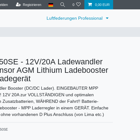
elden
Registrieren
0
0,00 EUR
Luftfederungen Professional
0SE - 12V/20A Ladewandler
nsor AGM Lithium Ladebooster
Ladegerät
ler Booster (DC/DC Lader). EINGEBAUTER MPP
12V 20A zur VOLLSTÄNDIGEN und optimalen
usatzbatterien, WÄHREND der Fahrt!! Batterie-
debooster - MPP Laderregler in einem GERÄT. Einfache
ch ohne vorhandenen D Plus Anschluss (von Lima etc.)
250SE