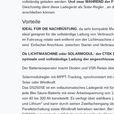
vollständig geladen werden.
Und zwar WÄHREND der Fa
Gleichzeitig dient diese Ladegerät als Solar-Regler , an 
anschließen können.
Vorteile
IDEAL FÜR DIE NACHRÜSTUNG
, da sehr kompakte M
ideal geeignet für die vollständige Ladung von Verbrauc
im Fahrzeug relativ weit entfernt von der Lichtmaschine 
sind. Einfacher Anschluss: zwischen Starter und Verbrau
Ob LICHTMASCHINE oder SOLARMODUL: der CTEK D2
optimale und vollständige Ladung der angeschlosse
Der Batterieseperator macht Dioden und VSR-Relais über
Solarmodulregler mit MPPT-Tracking, synchronisiert mit 
Solar oder Windkraft.
Das DS250SE ist ein vollautomatisches Ladegerät mit fün
jede Blei-Säure-Batterie mit einer Arbeitsspannung von 1
von 40 bis 300 Ah bereitstellt. Es verfügt über ­wählbare
und Lithium* und kann durch seinen ­Zweifacheingang übe
Parallelschaltung sowie Windkraft betrieben werden. Bei vo