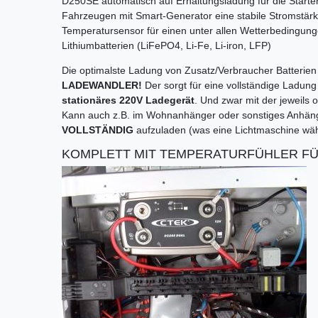
D250SE automatisch auf Erhaltungsladung für die ­Starter
Fahrzeugen mit Smart-­Generator eine stabile Stromstärk
Temperatursensor für einen unter allen ­Wetterbedingung
Lithiumbatterien (LiFePO4, Li-Fe, Li-iron, LFP)
Die optimalste Ladung von Zusatz/Verbraucher Batterien
LADEWANDLER!
Der sorgt für eine vollständige Ladun
stationäres 220V Ladegerät
. Und zwar mit der jeweils o
Kann auch z.B. im Wohnanhänger oder sonstiges Anhänge
VOLLSTÄNDIG
aufzuladen (was eine Lichtmaschine währ
KOMPLETT MIT TEMPERATURFÜHLER FÜ