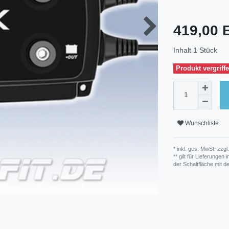
419,00
Inhalt
1
Stück
Produkt vergriffe
Wunschliste
* inkl. ges. MwSt. zzgl.
** gilt für Lieferunge
der Schaltfläche mit 