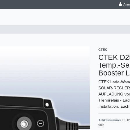
Anm
CTEK
CTEK D25
Temp.-Se
Booster 
CTEK Lade-Wand
SOLAR-REGLER! 
AUFLADUNG von Z
Trennrelais - La
Installation, au
Artikelnummer
ct-D
989