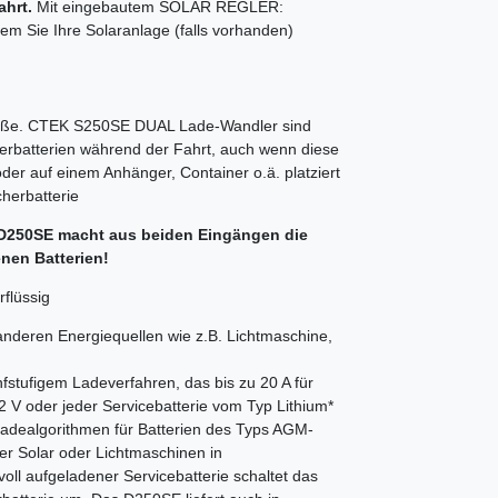
hrt.
Mit eingebautem SOLAR REGLER:
dem Sie Ihre Solaranlage (falls vorhanden)
aße. CTEK S250SE DUAL Lade-Wandler sind
herbatterien während der Fahrt, auch wenn diese
oder auf einem Anhänger, Container o.ä. platziert
cherbatterie
50SE macht aus beiden Eingängen die
nen Batterien!
flüssig
anderen Energiequellen wie z.B. Lichtmaschine,
fstufigem Ladeverfahren, das bis zu 20 A für
2 V oder jeder Servicebatterie vom Typ Lithium*
 ­Ladealgorithmen für ­Batterien des Typs AGM-
r Solar oder ­Lichtmaschinen in
ll ­aufgeladener ­Servicebatterie schaltet das