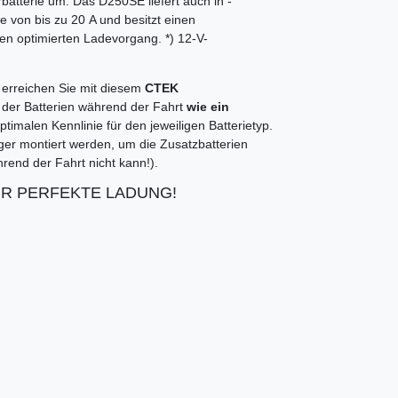
batterie um. Das D250SE liefert auch in ­
e von bis zu 20 A und besitzt einen
en optimierten Ladevorgang. *) 12-V-
 erreichen Sie mit diesem
CTEK
g der Batterien während der Fahrt
wie ein
ptimalen Kennlinie für den jeweiligen Batterietyp.
r montiert werden, um die Zusatzbatterien
end der Fahrt nicht kann!).
R PERFEKTE LADUNG!