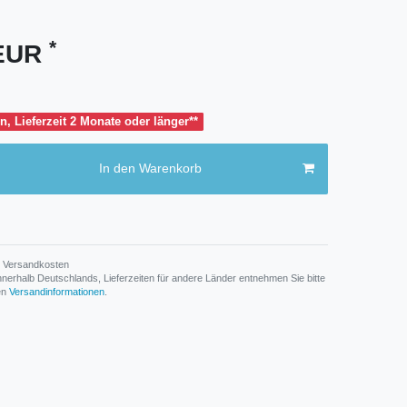
*
 EUR
n, Lieferzeit 2 Monate oder länger**
In den Warenkorb
Versandkosten
n innerhalb Deutschlands, Lieferzeiten für andere Länder entnehmen Sie bitte
den
Versandinformationen
.