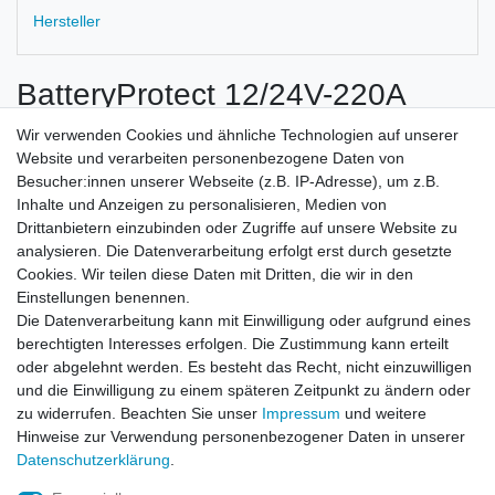
Hersteller
BatteryProtect 12/24V-220A
62 x 123 x 120
Wir verwenden Cookies und ähnliche Technologien auf unserer
Website und verarbeiten personenbezogene Daten von
Besucher:innen unserer Webseite (z.B. IP-Adresse), um z.B.
Inhalte und Anzeigen zu personalisieren, Medien von
Drittanbietern einzubinden oder Zugriffe auf unsere Website zu
analysieren. Die Datenverarbeitung erfolgt erst durch gesetzte
Cookies. Wir teilen diese Daten mit Dritten, die wir in den
Zahlung und Versand
Einstellungen benennen.
Die Datenverarbeitung kann mit Einwilligung oder aufgrund eines
berechtigten Interesses erfolgen. Die Zustimmung kann erteilt
oder abgelehnt werden. Es besteht das Recht, nicht einzuwilligen
Impressum
Daten­schutz­erklärung
AGB
und die Einwilligung zu einem späteren Zeitpunkt zu ändern oder
zu widerrufen. Beachten Sie unser
Impressum
und weitere
Hinweise zur Verwendung personenbezogener Daten in unserer
Barrierefreiheitserklärung
Widerrufs­recht
Daten­schutz­erklärung
.