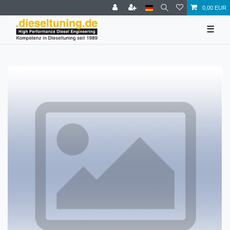
0,00 EUR
☰