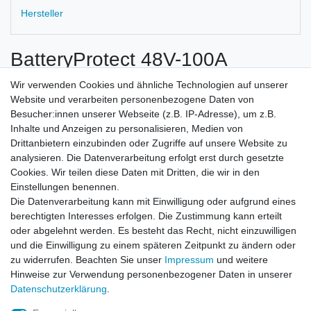
Hersteller
BatteryProtect 48V-100A
62 x 123 x 120
Wir verwenden Cookies und ähnliche Technologien auf unserer
Website und verarbeiten personenbezogene Daten von
Besucher:innen unserer Webseite (z.B. IP-Adresse), um z.B.
Inhalte und Anzeigen zu personalisieren, Medien von
Drittanbietern einzubinden oder Zugriffe auf unsere Website zu
analysieren. Die Datenverarbeitung erfolgt erst durch gesetzte
Cookies. Wir teilen diese Daten mit Dritten, die wir in den
Zahlung und Versand
Einstellungen benennen.
Die Datenverarbeitung kann mit Einwilligung oder aufgrund eines
berechtigten Interesses erfolgen. Die Zustimmung kann erteilt
oder abgelehnt werden. Es besteht das Recht, nicht einzuwilligen
Impressum
Daten­schutz­erklärung
AGB
und die Einwilligung zu einem späteren Zeitpunkt zu ändern oder
zu widerrufen. Beachten Sie unser
Impressum
und weitere
Hinweise zur Verwendung personenbezogener Daten in unserer
Barrierefreiheitserklärung
Widerrufs­recht
Daten­schutz­erklärung
.