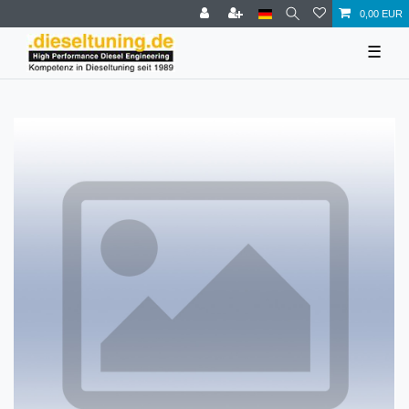
0,00 EUR
☰