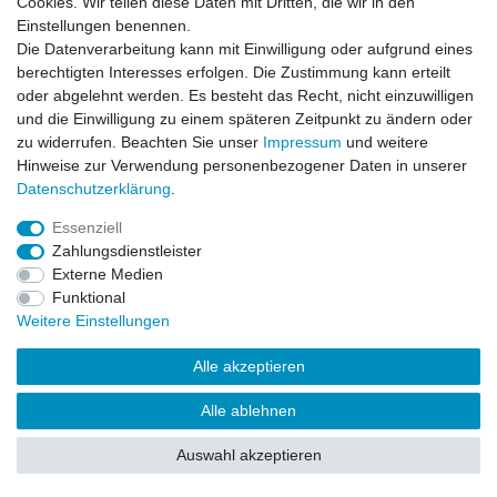
Cookies. Wir teilen diese Daten mit Dritten, die wir in den
Impressum
Daten­schutz­erklärung
AGB
Einstellungen benennen.
Die Datenverarbeitung kann mit Einwilligung oder aufgrund eines
berechtigten Interesses erfolgen. Die Zustimmung kann erteilt
Barrierefreiheitserklärung
Widerrufs­recht
oder abgelehnt werden. Es besteht das Recht, nicht einzuwilligen
und die Einwilligung zu einem späteren Zeitpunkt zu ändern oder
zu widerrufen. Beachten Sie unser
Impressum
und weitere
Kontakt
Vertrag widerrufen
Hinweise zur Verwendung personenbezogener Daten in unserer
Daten­schutz­erklärung
.
Essenziell
© Copyright 2026 | Alle Rechte vorbehalten.
Zahlungsdienstleister
Externe Medien
Funktional
Weitere Einstellungen
Alle akzeptieren
Alle ablehnen
Auswahl akzeptieren