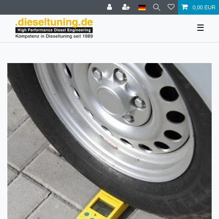
0,00 EUR
☰