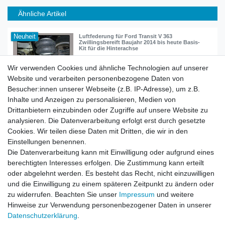
Ähnliche Artikel
Neuheit
Luftfederung für Ford Transit V 363
Zwillingsbereift Baujahr 2014 bis heute Basis-
Kit für die Hinterachse
679,90 € *
Wir verwenden Cookies und ähnliche Technologien auf unserer
In den Warenkorb
Website und verarbeiten personenbezogene Daten von
*
inkl. ges. MwSt.
zzgl.
Versandkosten
Besucher:innen unserer Webseite (z.B. IP-Adresse), um z.B.
Inhalte und Anzeigen zu personalisieren, Medien von
Drittanbietern einzubinden oder Zugriffe auf unsere Website zu
analysieren. Die Datenverarbeitung erfolgt erst durch gesetzte
Cookies. Wir teilen diese Daten mit Dritten, die wir in den
Zahlung und Versand
Einstellungen benennen.
Die Datenverarbeitung kann mit Einwilligung oder aufgrund eines
berechtigten Interesses erfolgen. Die Zustimmung kann erteilt
oder abgelehnt werden. Es besteht das Recht, nicht einzuwilligen
Impressum
Daten­schutz­erklärung
AGB
und die Einwilligung zu einem späteren Zeitpunkt zu ändern oder
zu widerrufen. Beachten Sie unser
Impressum
und weitere
Hinweise zur Verwendung personenbezogener Daten in unserer
Barrierefreiheitserklärung
Widerrufs­recht
Daten­schutz­erklärung
.