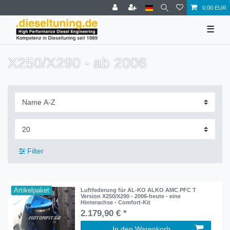
0,00 EUR
☰
X250/X290 - ab 2006
Filter
Artikelpaket
Luftfederung für AL-KO ALKO AMC PFC T
Version X250/X290 - 2006-heute - eine
Hinterachse - Comfort-Kit
2.179,90 € *
In den Warenkorb