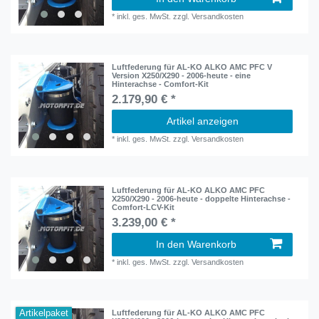
*
inkl. ges. MwSt.
zzgl.
Versandkosten
Luftfederung für AL-KO ALKO AMC PFC V
Version X250/X290 - 2006-heute - eine
Hinterachse - Comfort-Kit
2.179,90 € *
Artikel anzeigen
*
inkl. ges. MwSt.
zzgl.
Versandkosten
Luftfederung für AL-KO ALKO AMC PFC
X250/X290 - 2006-heute - doppelte Hinterachse -
Comfort-LCV-Kit
3.239,00 € *
In den Warenkorb
*
inkl. ges. MwSt.
zzgl.
Versandkosten
Artikelpaket
Luftfederung für AL-KO ALKO AMC PFC