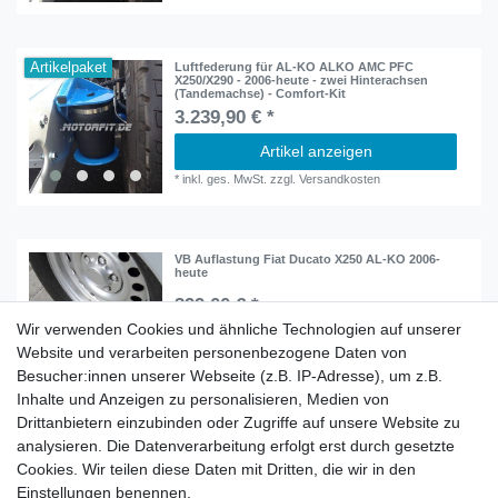
Artikelpaket
Luftfederung für AL-KO ALKO AMC PFC
X250/X290 - 2006-heute - zwei Hinterachsen
(Tandemachse) - Comfort-Kit
3.239,90 € *
Artikel anzeigen
*
inkl. ges. MwSt.
zzgl.
Versandkosten
VB Auflastung Fiat Ducato X250 AL-KO 2006-
heute
399,00 € *
Wir verwenden Cookies und ähnliche Technologien auf unserer
In den Warenkorb
Website und verarbeiten personenbezogene Daten von
*
inkl. ges. MwSt.
zzgl.
Versandkosten
Besucher:innen unserer Webseite (z.B. IP-Adresse), um z.B.
Inhalte und Anzeigen zu personalisieren, Medien von
Drittanbietern einzubinden oder Zugriffe auf unsere Website zu
analysieren. Die Datenverarbeitung erfolgt erst durch gesetzte
Cookies. Wir teilen diese Daten mit Dritten, die wir in den
Zahlung und Versand
Einstellungen benennen.