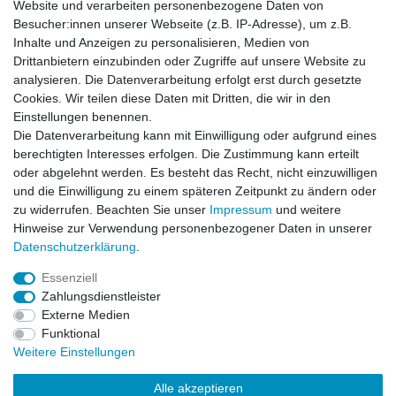
Website und verarbeiten personenbezogene Daten von
*
inkl. ges. MwSt.
zzgl.
Versandkosten
Besucher:innen unserer Webseite (z.B. IP-Adresse), um z.B.
Inhalte und Anzeigen zu personalisieren, Medien von
Drittanbietern einzubinden oder Zugriffe auf unsere Website zu
analysieren. Die Datenverarbeitung erfolgt erst durch gesetzte
Cookies. Wir teilen diese Daten mit Dritten, die wir in den
Zahlung und Versand
Einstellungen benennen.
Die Datenverarbeitung kann mit Einwilligung oder aufgrund eines
berechtigten Interesses erfolgen. Die Zustimmung kann erteilt
oder abgelehnt werden. Es besteht das Recht, nicht einzuwilligen
Impressum
Daten­schutz­erklärung
AGB
und die Einwilligung zu einem späteren Zeitpunkt zu ändern oder
zu widerrufen. Beachten Sie unser
Impressum
und weitere
Hinweise zur Verwendung personenbezogener Daten in unserer
Barrierefreiheitserklärung
Widerrufs­recht
Daten­schutz­erklärung
.
Essenziell
Kontakt
Vertrag widerrufen
Zahlungsdienstleister
Externe Medien
Funktional
Weitere Einstellungen
© Copyright 2026 | Alle Rechte vorbehalten.
Alle akzeptieren