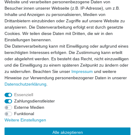
Website und verarbeiten personenbezogene Daten von
*
inkl. ges. MwSt.
zzgl.
Versandkosten
Besucher:innen unserer Webseite (z.B. IP-Adresse), um z.B.
Inhalte und Anzeigen zu personalisieren, Medien von
Drittanbietern einzubinden oder Zugriffe auf unsere Website zu
analysieren. Die Datenverarbeitung erfolgt erst durch gesetzte
Cookies. Wir teilen diese Daten mit Dritten, die wir in den
Zahlung und Versand
Einstellungen benennen.
Die Datenverarbeitung kann mit Einwilligung oder aufgrund eines
berechtigten Interesses erfolgen. Die Zustimmung kann erteilt
oder abgelehnt werden. Es besteht das Recht, nicht einzuwilligen
Impressum
Daten­schutz­erklärung
AGB
und die Einwilligung zu einem späteren Zeitpunkt zu ändern oder
zu widerrufen. Beachten Sie unser
Impressum
und weitere
Hinweise zur Verwendung personenbezogener Daten in unserer
Barrierefreiheitserklärung
Widerrufs­recht
Daten­schutz­erklärung
.
Essenziell
Kontakt
Vertrag widerrufen
Zahlungsdienstleister
Externe Medien
Funktional
Weitere Einstellungen
© Copyright 2026 | Alle Rechte vorbehalten.
Alle akzeptieren