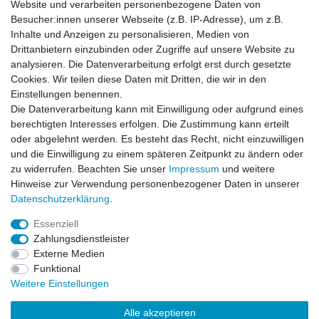
Website und verarbeiten personenbezogene Daten von
*
inkl. ges. MwSt.
zzgl.
Versandkosten
Besucher:innen unserer Webseite (z.B. IP-Adresse), um z.B.
Inhalte und Anzeigen zu personalisieren, Medien von
Drittanbietern einzubinden oder Zugriffe auf unsere Website zu
analysieren. Die Datenverarbeitung erfolgt erst durch gesetzte
Cookies. Wir teilen diese Daten mit Dritten, die wir in den
Zahlung und Versand
Einstellungen benennen.
Die Datenverarbeitung kann mit Einwilligung oder aufgrund eines
berechtigten Interesses erfolgen. Die Zustimmung kann erteilt
oder abgelehnt werden. Es besteht das Recht, nicht einzuwilligen
Impressum
Daten­schutz­erklärung
AGB
und die Einwilligung zu einem späteren Zeitpunkt zu ändern oder
zu widerrufen. Beachten Sie unser
Impressum
und weitere
Hinweise zur Verwendung personenbezogener Daten in unserer
Barrierefreiheitserklärung
Widerrufs­recht
Daten­schutz­erklärung
.
Essenziell
Kontakt
Vertrag widerrufen
Zahlungsdienstleister
Externe Medien
Funktional
Weitere Einstellungen
© Copyright 2026 | Alle Rechte vorbehalten.
Alle akzeptieren