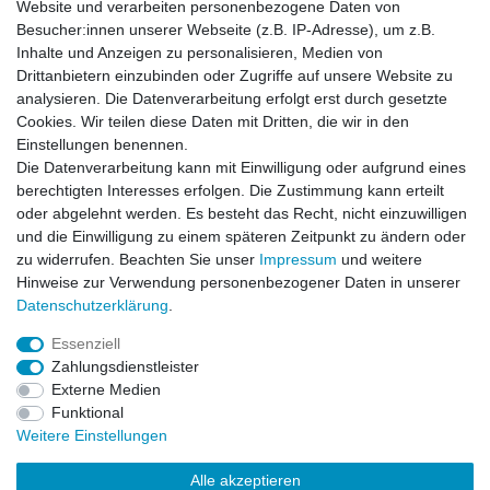
Website und verarbeiten personenbezogene Daten von
*
inkl. ges. MwSt.
zzgl.
Versandkosten
Besucher:innen unserer Webseite (z.B. IP-Adresse), um z.B.
Inhalte und Anzeigen zu personalisieren, Medien von
Drittanbietern einzubinden oder Zugriffe auf unsere Website zu
analysieren. Die Datenverarbeitung erfolgt erst durch gesetzte
Cookies. Wir teilen diese Daten mit Dritten, die wir in den
Zahlung und Versand
Einstellungen benennen.
Die Datenverarbeitung kann mit Einwilligung oder aufgrund eines
berechtigten Interesses erfolgen. Die Zustimmung kann erteilt
oder abgelehnt werden. Es besteht das Recht, nicht einzuwilligen
Impressum
Daten­schutz­erklärung
AGB
und die Einwilligung zu einem späteren Zeitpunkt zu ändern oder
zu widerrufen. Beachten Sie unser
Impressum
und weitere
Hinweise zur Verwendung personenbezogener Daten in unserer
Barrierefreiheitserklärung
Widerrufs­recht
Daten­schutz­erklärung
.
Essenziell
Kontakt
Vertrag widerrufen
Zahlungsdienstleister
Externe Medien
Funktional
Weitere Einstellungen
© Copyright 2026 | Alle Rechte vorbehalten.
Alle akzeptieren