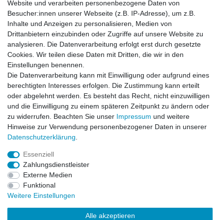
Website und verarbeiten personenbezogene Daten von
*
inkl. ges. MwSt.
zzgl.
Versandkosten
Besucher:innen unserer Webseite (z.B. IP-Adresse), um z.B.
Inhalte und Anzeigen zu personalisieren, Medien von
Drittanbietern einzubinden oder Zugriffe auf unsere Website zu
analysieren. Die Datenverarbeitung erfolgt erst durch gesetzte
Cookies. Wir teilen diese Daten mit Dritten, die wir in den
Zahlung und Versand
Einstellungen benennen.
Die Datenverarbeitung kann mit Einwilligung oder aufgrund eines
berechtigten Interesses erfolgen. Die Zustimmung kann erteilt
oder abgelehnt werden. Es besteht das Recht, nicht einzuwilligen
Impressum
Daten­schutz­erklärung
AGB
und die Einwilligung zu einem späteren Zeitpunkt zu ändern oder
zu widerrufen. Beachten Sie unser
Impressum
und weitere
Hinweise zur Verwendung personenbezogener Daten in unserer
Barrierefreiheitserklärung
Widerrufs­recht
Daten­schutz­erklärung
.
Essenziell
Kontakt
Vertrag widerrufen
Zahlungsdienstleister
Externe Medien
Funktional
Weitere Einstellungen
© Copyright 2026 | Alle Rechte vorbehalten.
Alle akzeptieren