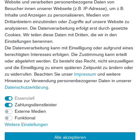
Website und verarbeiten personenbezogene Daten von
*
inkl. ges. MwSt.
zzgl.
Versandkosten
Besucher:innen unserer Webseite (z.B. IP-Adresse), um z.B.
Inhalte und Anzeigen zu personalisieren, Medien von
Drittanbietern einzubinden oder Zugriffe auf unsere Website zu
analysieren. Die Datenverarbeitung erfolgt erst durch gesetzte
Cookies. Wir teilen diese Daten mit Dritten, die wir in den
Zahlung und Versand
Einstellungen benennen.
Die Datenverarbeitung kann mit Einwilligung oder aufgrund eines
berechtigten Interesses erfolgen. Die Zustimmung kann erteilt
oder abgelehnt werden. Es besteht das Recht, nicht einzuwilligen
Impressum
Daten­schutz­erklärung
AGB
und die Einwilligung zu einem späteren Zeitpunkt zu ändern oder
zu widerrufen. Beachten Sie unser
Impressum
und weitere
Hinweise zur Verwendung personenbezogener Daten in unserer
Barrierefreiheitserklärung
Widerrufs­recht
Daten­schutz­erklärung
.
Essenziell
Kontakt
Vertrag widerrufen
Zahlungsdienstleister
Externe Medien
Funktional
Weitere Einstellungen
© Copyright 2026 | Alle Rechte vorbehalten.
Alle akzeptieren