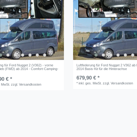
ng für Ford Nugget 2 (V362) - vorne
Luftfederung für Ford Nugget 2 V362 ab 
trieb (FWD) ab 2014 - Comfort-Camping-
2014 Basis-Kit für die Hinterachse
679,90 € *
90 € *
*
inkl. ges. MwSt.
zzgl.
Versandkosten
. MwSt.
zzgl.
Versandkosten