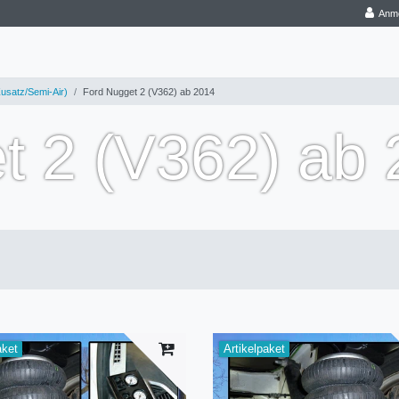
Anm
usatz/Semi-Air)
Ford Nugget 2 (V362) ab 2014
t 2 (V362) ab
aket
Artikelpaket