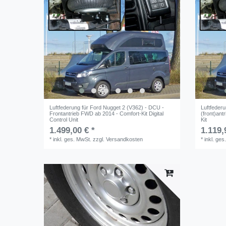
Luftfederung für Ford Nugget 2 (V362) - DCU -
Luftfederu
Frontantrieb FWD ab 2014 - Comfort-Kit Digital
(front)an
Control Unit
Kit
1.499,00 € *
1.119,
*
inkl. ges. MwSt.
zzgl.
Versandkosten
*
inkl. ges