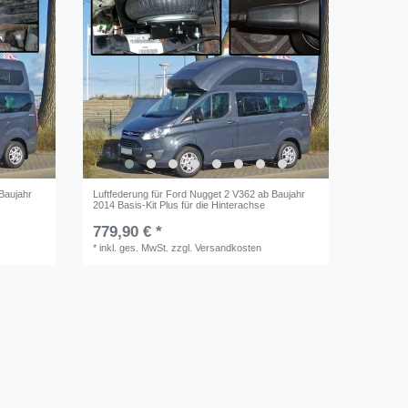
Baujahr
Luftfederung für Ford Nugget 2 V362 ab Baujahr
2014 Basis-Kit Plus für die Hinterachse
779,90 € *
*
inkl. ges. MwSt.
zzgl.
Versandkosten