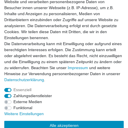
Website und verarbeiten personenbezogene Daten von
*
inkl. ges. MwSt.
zzgl.
Versandkosten
Besucher:innen unserer Webseite (z.B. IP-Adresse), um z.B.
Inhalte und Anzeigen zu personalisieren, Medien von
Drittanbietern einzubinden oder Zugriffe auf unsere Website zu
analysieren. Die Datenverarbeitung erfolgt erst durch gesetzte
Cookies. Wir teilen diese Daten mit Dritten, die wir in den
Zahlung und Versand
Einstellungen benennen.
Die Datenverarbeitung kann mit Einwilligung oder aufgrund eines
berechtigten Interesses erfolgen. Die Zustimmung kann erteilt
oder abgelehnt werden. Es besteht das Recht, nicht einzuwilligen
Impressum
Daten­schutz­erklärung
AGB
und die Einwilligung zu einem späteren Zeitpunkt zu ändern oder
zu widerrufen. Beachten Sie unser
Impressum
und weitere
Hinweise zur Verwendung personenbezogener Daten in unserer
Barrierefreiheitserklärung
Widerrufs­recht
Daten­schutz­erklärung
.
Essenziell
Kontakt
Vertrag widerrufen
Zahlungsdienstleister
Externe Medien
Funktional
Weitere Einstellungen
© Copyright 2026 | Alle Rechte vorbehalten.
Alle akzeptieren