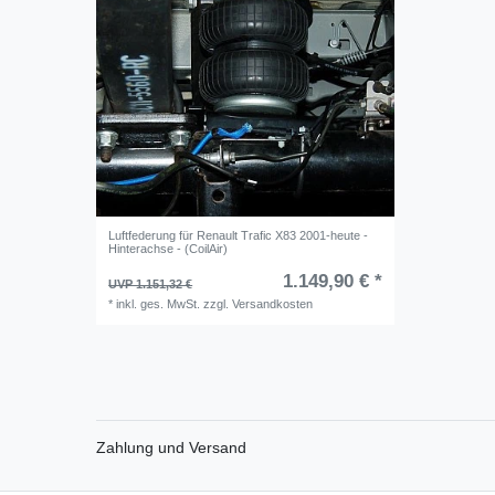
Luftfederung für Renault Trafic X83 2001-heute -
Hinterachse - (CoilAir)
1.149,90 € *
UVP 1.151,32 €
*
inkl. ges. MwSt.
zzgl.
Versandkosten
Zahlung und Versand