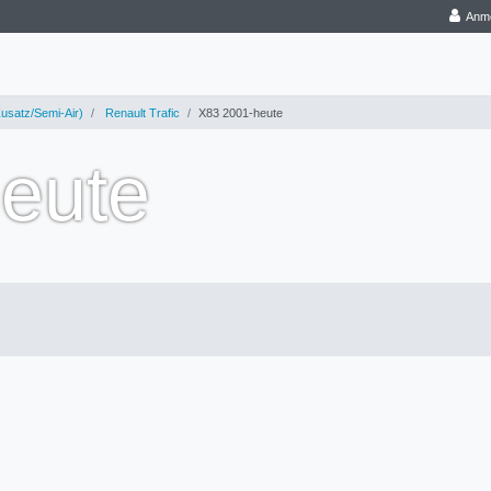
Anm
usatz/Semi-Air)
Renault Trafic
X83 2001-heute
eute