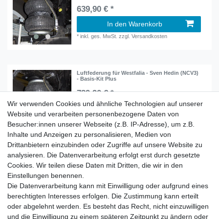
639,90 € *
In den Warenkorb
*
inkl. ges. MwSt.
zzgl.
Versandkosten
Luftfederung für Westfalia - Sven Hedin (NCV3)
- Basis-Kit Plus
739,90 € *
Wir verwenden Cookies und ähnliche Technologien auf unserer
In den Warenkorb
Website und verarbeiten personenbezogene Daten von
*
inkl. ges. MwSt.
zzgl.
Versandkosten
Besucher:innen unserer Webseite (z.B. IP-Adresse), um z.B.
Inhalte und Anzeigen zu personalisieren, Medien von
Drittanbietern einzubinden oder Zugriffe auf unsere Website zu
analysieren. Die Datenverarbeitung erfolgt erst durch gesetzte
Cookies. Wir teilen diese Daten mit Dritten, die wir in den
Zahlung und Versand
Einstellungen benennen.
Die Datenverarbeitung kann mit Einwilligung oder aufgrund eines
berechtigten Interesses erfolgen. Die Zustimmung kann erteilt
oder abgelehnt werden. Es besteht das Recht, nicht einzuwilligen
Impressum
Daten­schutz­erklärung
AGB
und die Einwilligung zu einem späteren Zeitpunkt zu ändern oder