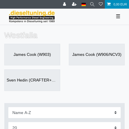
0,00 EUR
☰
Westfalia
James Cook (W903)
James Cook (W906/NCV3)
Sven Hedin (CRAFTER+NCV3)