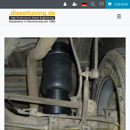
0,00 EUR
☰