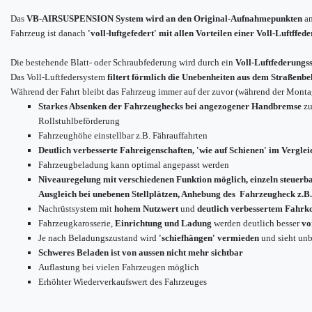
Das
VB-AIRSUSPENSION System wird an den Original-Aufnahmepunkten
an
Fahrzeug ist danach
'voll-luftgefedert' mit allen Vorteilen einer Voll-Luftffed
Die bestehende Blatt- oder Schraubfederung wird durch ein
Voll-Luftfederungs
Das Voll-Luftfedersystem
filtert förmlich die Unebenheiten aus dem Straßenbe
Während der Fahrt bleibt das Fahrzeug immer auf der zuvor (während der Montag
Starkes Absenken der Fahrzeughecks bei angezogener Handbremse
zu
Rollstuhlbeförderung
Fahrzeughöhe einstellbar z.B. Fährauffahrten
Deutlich verbesserte Fahreigenschaften, 'wie auf Schienen' im Verglei
Fahrzeugbeladung kann optimal angepasst werden
Niveauregelung mit verschiedenen Funktion möglich, einzeln steuerb
Ausgleich bei unebenen Stellplätzen, Anhebung des Fahrzeugheck z.B.
Nachrüstsystem mit
hohem Nutzwert
und
deutlich verbessertem Fahrk
Fahrzeugkarosserie,
Einrichtung und Ladung
werden deutlich besser
vo
Je nach Beladungszustand wird
'schiefhängen' vermieden
und sieht unb
Schweres Beladen ist von aussen nicht mehr sichtbar
Auflastung bei vielen Fahrzeugen möglich
Erhöhter Wiederverkaufswert des Fahrzeuges