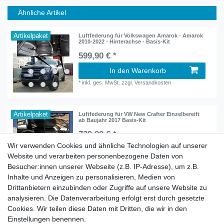
Ähnliche Artikel
Artikelpaket
Luftfederung für Volkswagen Amarok - Amarok
2010-2022 - Hinterachse - Basis-Kit
599,90 € *
In den Warenkorb
*
inkl. ges. MwSt.
zzgl.
Versandkosten
Artikelpaket
Luftfederung für VW New Crafter Einzelbereift
ab Baujahr 2017 Basis-Kit
729,90 € *
Wir verwenden Cookies und ähnliche Technologien auf unserer
In den Warenkorb
Website und verarbeiten personenbezogene Daten von
*
inkl. ges. MwSt.
zzgl.
Versandkosten
Besucher:innen unserer Webseite (z.B. IP-Adresse), um z.B.
Inhalte und Anzeigen zu personalisieren, Medien von
Drittanbietern einzubinden oder Zugriffe auf unsere Website zu
analysieren. Die Datenverarbeitung erfolgt erst durch gesetzte
Cookies. Wir teilen diese Daten mit Dritten, die wir in den
Zahlung und Versand
Einstellungen benennen.