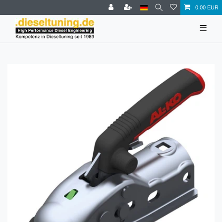
0,00 EUR
☰