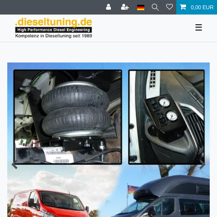
0,00 EUR
☰