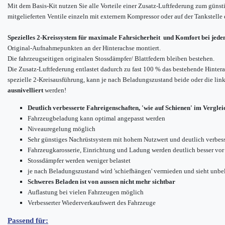
Mit dem Basis-Kit nutzen Sie alle Vorteile einer Zusatz-Luftfederung zum günsti
mitgelieferten Ventile einzeln mit externem Kompressor oder auf der Tankstelle e
Spezielles 2-Kreissystem für maximale Fahrsicherheit und Komfort bei jed
Original-Aufnahmepunkten an der Hinterachse montiert.
Die fahrzeugseitigen originalen Stossdämpfer/ Blattfedern bleiben bestehen.
Die Zusatz-Luftfederung entlastet dadurch zu fast 100 % das bestehende Hinte
spezielle 2-Kreisausführung, kann je nach Beladungszustand beide oder die link
ausnivelliert
werden!
Deutlich verbesserte Fahreigenschaften, 'wie auf Schienen' im Verglei
Fahrzeugbeladung kann optimal angepasst werden
Niveauregelung möglich
Sehr günstiges Nachrüstsystem mit hohem Nutzwert und deutlich verbess
Fahrzeugkarosserie, Einrichtung und Ladung werden deutlich besser vor
Stossdämpfer werden weniger belastet
je nach Beladungszustand wird 'schiefhängen' vermieden und sieht unbe
Schweres Beladen ist von aussen nicht mehr sichtbar
Auflastung bei vielen Fahrzeugen möglich
Verbesserter Wiederverkaufswert des Fahrzeuge
Passend für: