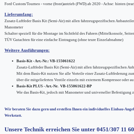
Ford Custom/Tourneo - vorne (front)antrieb (FWD) ab 2020 - Achse: hinten (rear
Lieferumfang:
Zusatz-Luftfeder Basis Kit (Semi-Air) mit allen fahrzeugspezifischen Anbauteile
Manometer
Schalter speziell für die Montage im Sichtfeld des Fahrers
(Mittelkonsole, Seite
TÜV Gutachten für eine einfache Eintragung (ohne teure Einzelabnahme)
Weitere Ausführungen:
Basis-Kit - Art.-Nr.: VB-155061622
Zusatz-Luftfeder Basis Kit (Semi-Air) mit allen fahrzeugspezifischen An
Mit dem Basis-Kit nutzen Sie alle Vorteile einer Zusatz-Luftfederung zu
über die mitgelieferten Ventile einzeln mit externem Kompressor oder auf 
Basis-Kit PLUS - Art.-Nr. VB-155061622-BP
Wie das Basis-Kit, jedoch mit Manometer und universeller Befestigung z
Wir beraten Sie dazu gern und erstellen Ihnen ein individuelles Einbau-Angeb
Werkstatt.
Unsere Technik erreichen Sie unter
0451/307 11 60