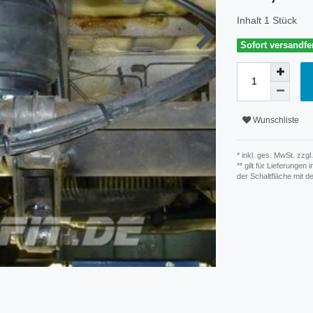
Inhalt
1
Stück
Sofort versandfer
Wunschliste
* inkl. ges. MwSt. zzgl.
** gilt für Lieferunge
der Schaltfläche mit 