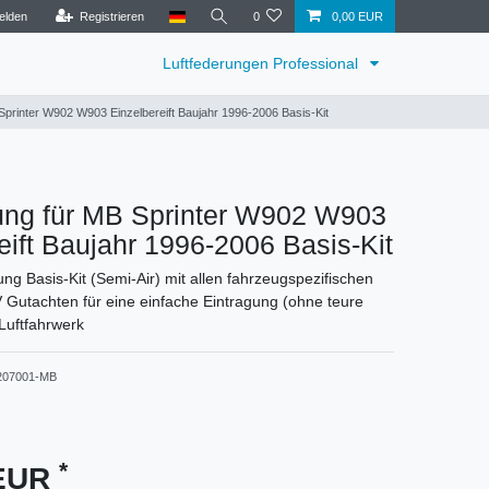
elden
Registrieren
0
0,00 EUR
Luftfederungen Professional
Sprinter W902 W903 Einzelbereift Baujahr 1996-2006 Basis-Kit
rung für MB Sprinter W902 W903
eift Baujahr 1996-2006 Basis-Kit
ng Basis-Kit (Semi-Air) mit allen fahrzeugspezifischen
 Gutachten für eine einfache Eintragung (ohne teure
Luftfahrwerk
207001-MB
*
 EUR