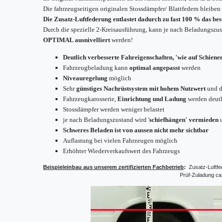
Die fahrzeugseitigen originalen Stossdämpfer/ Blattfedern bleiben
Die Zusatz-Luftfederung entlastet dadurch zu fast 100 % das b
Durch die spezielle 2-Kreisausführung, kann je nach Beladungszust
OPTIMAL ausnivelliert
werden!
Deutlich verbesserte Fahreigenschaften, 'wie auf Schiene
Fahrzeugbeladung kann
optimal angepasst
werden
Niveauregelung
möglich
Sehr
günstiges Nachrüstsystem mit hohem Nutzwert
und d
Fahrzeugkarosserie,
Einrichtung und Ladung
werden deutl
Stossdämpfer werden weniger belastet
je nach Beladungszustand wird '
schiefhängen' vermieden
u
Schweres Beladen ist von aussen nicht mehr sichtbar
Auflastung bei vielen Fahrzeugen möglich
Erhöhter Wiederverkaufswert des Fahrzeugs
Beispieleinbau aus unserem zertifizierten Fachbetrieb
:
Zusatz-Luftf
Prüf-Zuladung ca. 1300