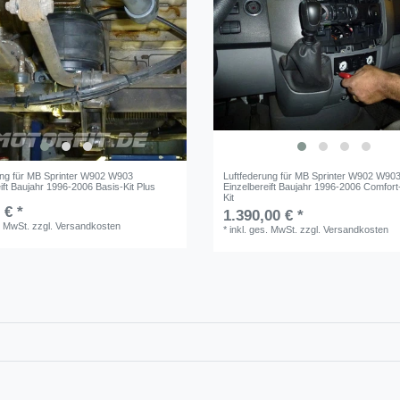
ung für MB Sprinter W902 W903
Luftfederung für MB Sprinter W902 W90
ift Baujahr 1996-2006 Basis-Kit Plus
Einzelbereift Baujahr 1996-2006 Comfor
Kit
 € *
1.390,00 € *
. MwSt.
zzgl.
Versandkosten
*
inkl. ges. MwSt.
zzgl.
Versandkosten