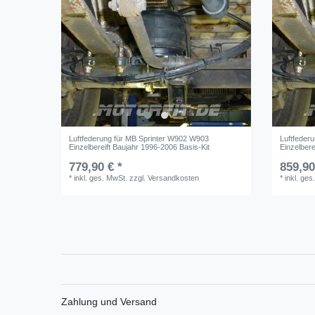
Luftfederung für MB Sprinter W902 W903
Luftfeder
Einzelbereift Baujahr 1996-2006 Basis-Kit
Einzelbere
779,90 € *
859,90
*
inkl. ges. MwSt.
zzgl.
Versandkosten
*
inkl. ges
Zahlung und Versand