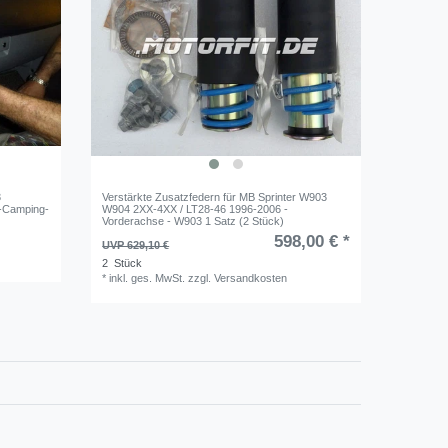
3
Verstärkte Zusatzfedern für MB Sprinter W903
t-Camping-
W904 2XX-4XX / LT28-46 1996-2006 -
Vorderachse - W903 1 Satz (2 Stück)
598,00 € *
UVP 629,10 €
2
Stück
*
inkl. ges. MwSt.
zzgl.
Versandkosten