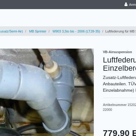
Anm
usatz/Semi-Air)
MB Sprinter
W903 3,5to bis - 2006 (LT28-35)
Luftfederung für MB 
VB-Airsuspension
Luftfede
Einzelber
Zusatz-Luftfederu
Anbauteilen. TÜV
Einzelabnahme) 
Artikelnummer
1520
22000
779,90