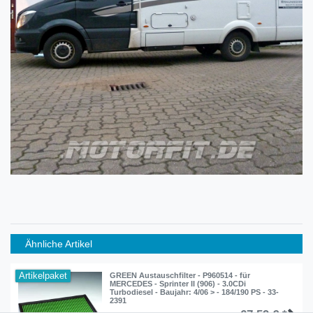
Ähnliche Artikel
Artikelpaket
GREEN Austauschfilter - P960514 - für
MERCEDES - Sprinter II (906) - 3.0CDi
Turbodiesel - Baujahr: 4/06 > - 184/190 PS - 33-
2391