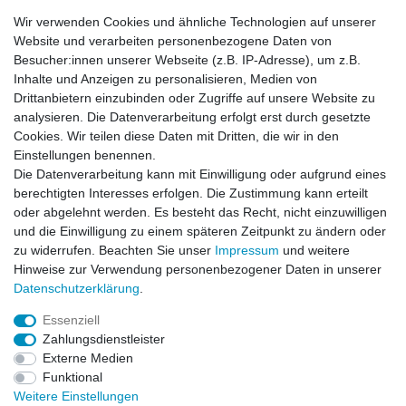
67,59 € *
UVP 75,00 €
Wir verwenden Cookies und ähnliche Technologien auf unserer
In den Warenkorb
Website und verarbeiten personenbezogene Daten von
*
inkl. ges. MwSt.
zzgl.
Versandkosten
Besucher:innen unserer Webseite (z.B. IP-Adresse), um z.B.
Inhalte und Anzeigen zu personalisieren, Medien von
Drittanbietern einzubinden oder Zugriffe auf unsere Website zu
analysieren. Die Datenverarbeitung erfolgt erst durch gesetzte
Cookies. Wir teilen diese Daten mit Dritten, die wir in den
Zahlung und Versand
Einstellungen benennen.
Die Datenverarbeitung kann mit Einwilligung oder aufgrund eines
berechtigten Interesses erfolgen. Die Zustimmung kann erteilt
oder abgelehnt werden. Es besteht das Recht, nicht einzuwilligen
Impressum
Daten­schutz­erklärung
AGB
und die Einwilligung zu einem späteren Zeitpunkt zu ändern oder
zu widerrufen. Beachten Sie unser
Impressum
und weitere
Hinweise zur Verwendung personenbezogener Daten in unserer
Barrierefreiheitserklärung
Widerrufs­recht
Daten­schutz­erklärung
.
Essenziell
Kontakt
Vertrag widerrufen
Zahlungsdienstleister
Externe Medien
Funktional
Weitere Einstellungen
© Copyright 2026 | Alle Rechte vorbehalten.