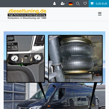
0,00 EUR
☰