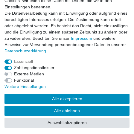
Cookies. Wir teilen diese Daten mit Dritten, die wir in den
Einstellungen benennen.
Impressum
Daten­schutz­erklärung
AGB
Die Datenverarbeitung kann mit Einwilligung oder aufgrund eines
berechtigten Interesses erfolgen. Die Zustimmung kann erteilt
oder abgelehnt werden. Es besteht das Recht, nicht einzuwilligen
Barrierefreiheitserklärung
Widerrufs­recht
und die Einwilligung zu einem späteren Zeitpunkt zu ändern oder
zu widerrufen. Beachten Sie unser
Impressum
und weitere
Hinweise zur Verwendung personenbezogener Daten in unserer
Kontakt
Daten­schutz­erklärung
.
Vertrag widerrufen
Essenziell
Zahlungsdienstleister
Externe Medien
© Copyright 2026 | Alle Rechte vorbehalten.
Funktional
Weitere Einstellungen
Alle akzeptieren
Alle ablehnen
Auswahl akzeptieren