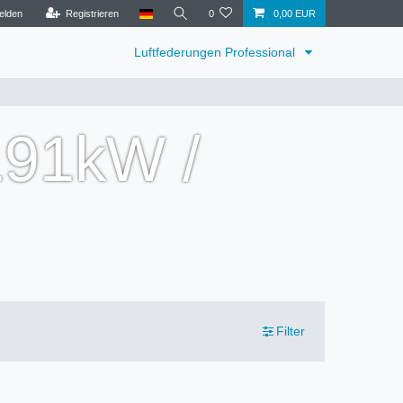
elden
Registrieren
0
0,00 EUR
Luftfederungen Professional
191kW /
Filter