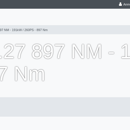
Anm
897 NM - 191kW / 260PS - 897 Nm
8.27 897 NM - 
97 Nm