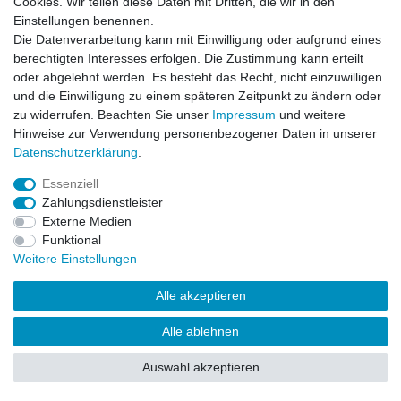
Cookies. Wir teilen diese Daten mit Dritten, die wir in den
Einstellungen benennen.
Impressum
Daten­schutz­erklärung
AGB
Die Datenverarbeitung kann mit Einwilligung oder aufgrund eines
berechtigten Interesses erfolgen. Die Zustimmung kann erteilt
oder abgelehnt werden. Es besteht das Recht, nicht einzuwilligen
Barrierefreiheitserklärung
Widerrufs­recht
und die Einwilligung zu einem späteren Zeitpunkt zu ändern oder
zu widerrufen. Beachten Sie unser
Impressum
und weitere
Hinweise zur Verwendung personenbezogener Daten in unserer
Kontakt
Daten­schutz­erklärung
.
Vertrag widerrufen
Essenziell
Zahlungsdienstleister
Externe Medien
© Copyright 2026 | Alle Rechte vorbehalten.
Funktional
Weitere Einstellungen
Alle akzeptieren
Alle ablehnen
Auswahl akzeptieren