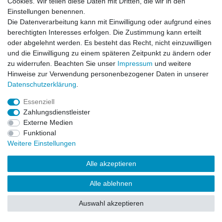
Cookies. Wir teilen diese Daten mit Dritten, die wir in den
Einstellungen benennen.
Impressum
Daten­schutz­erklärung
AGB
Die Datenverarbeitung kann mit Einwilligung oder aufgrund eines
berechtigten Interesses erfolgen. Die Zustimmung kann erteilt
oder abgelehnt werden. Es besteht das Recht, nicht einzuwilligen
Barrierefreiheitserklärung
Widerrufs­recht
und die Einwilligung zu einem späteren Zeitpunkt zu ändern oder
zu widerrufen. Beachten Sie unser
Impressum
und weitere
Hinweise zur Verwendung personenbezogener Daten in unserer
Kontakt
Daten­schutz­erklärung
.
Vertrag widerrufen
Essenziell
Zahlungsdienstleister
Externe Medien
© Copyright 2026 | Alle Rechte vorbehalten.
Funktional
Weitere Einstellungen
Alle akzeptieren
Alle ablehnen
Auswahl akzeptieren