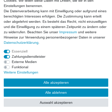
Cookies. Wir teilen diese Daten mit Dritten, die wir in den
Zahlung und Versand
Einstellungen benennen.
Die Datenverarbeitung kann mit Einwilligung oder aufgrund eines
berechtigten Interesses erfolgen. Die Zustimmung kann erteilt
Impressum
Daten­schutz­erklärung
AGB
oder abgelehnt werden. Es besteht das Recht, nicht einzuwilligen
und die Einwilligung zu einem späteren Zeitpunkt zu ändern oder
zu widerrufen. Beachten Sie unser
Impressum
und weitere
Barrierefreiheitserklärung
Widerrufs­recht
Hinweise zur Verwendung personenbezogener Daten in unserer
Daten­schutz­erklärung
.
Kontakt
Vertrag widerrufen
Essenziell
Zahlungsdienstleister
Externe Medien
Funktional
© Copyright 2026 | Alle Rechte vorbehalten.
Weitere Einstellungen
Alle akzeptieren
Alle ablehnen
Auswahl akzeptieren