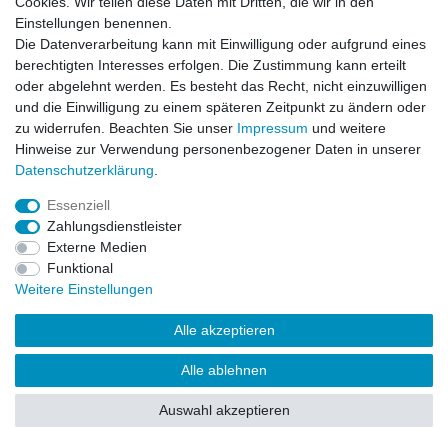
Cookies. Wir teilen diese Daten mit Dritten, die wir in den
Zahlung und Versand
Einstellungen benennen.
Die Datenverarbeitung kann mit Einwilligung oder aufgrund eines
berechtigten Interesses erfolgen. Die Zustimmung kann erteilt
Impressum
Daten­schutz­erklärung
AGB
oder abgelehnt werden. Es besteht das Recht, nicht einzuwilligen
und die Einwilligung zu einem späteren Zeitpunkt zu ändern oder
zu widerrufen. Beachten Sie unser
Impressum
und weitere
Barrierefreiheitserklärung
Widerrufs­recht
Hinweise zur Verwendung personenbezogener Daten in unserer
Daten­schutz­erklärung
.
Kontakt
Vertrag widerrufen
Essenziell
Zahlungsdienstleister
Externe Medien
Funktional
© Copyright 2026 | Alle Rechte vorbehalten.
Weitere Einstellungen
Alle akzeptieren
Alle ablehnen
Auswahl akzeptieren