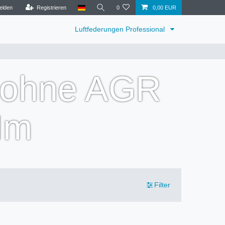
elden
Registrieren
0
0,00 EUR
Luftfederungen Professional
M ohne AGR
Nm
Filter