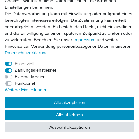
Cookies. Wir teilen diese Daten mit Dritten, die wir in den
Zahlung und Versand
Einstellungen benennen.
Die Datenverarbeitung kann mit Einwilligung oder aufgrund eines
berechtigten Interesses erfolgen. Die Zustimmung kann erteilt
Impressum
Daten­schutz­erklärung
AGB
oder abgelehnt werden. Es besteht das Recht, nicht einzuwilligen
und die Einwilligung zu einem späteren Zeitpunkt zu ändern oder
zu widerrufen. Beachten Sie unser
Impressum
und weitere
Barrierefreiheitserklärung
Widerrufs­recht
Hinweise zur Verwendung personenbezogener Daten in unserer
Daten­schutz­erklärung
.
Kontakt
Vertrag widerrufen
Essenziell
Zahlungsdienstleister
Externe Medien
Funktional
© Copyright 2026 | Alle Rechte vorbehalten.
Weitere Einstellungen
Alle akzeptieren
Alle ablehnen
Auswahl akzeptieren