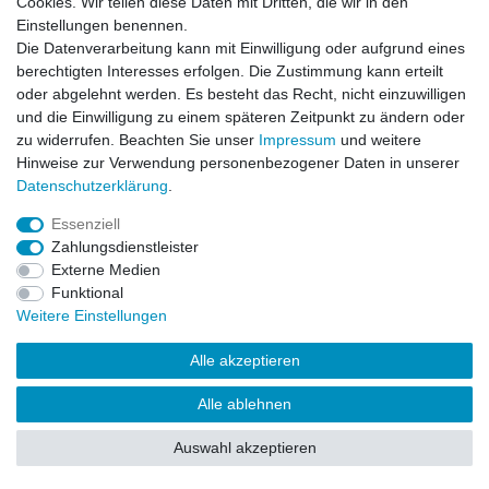
Cookies. Wir teilen diese Daten mit Dritten, die wir in den
Einstellungen benennen.
Impressum
Daten­schutz­erklärung
AGB
Die Datenverarbeitung kann mit Einwilligung oder aufgrund eines
berechtigten Interesses erfolgen. Die Zustimmung kann erteilt
oder abgelehnt werden. Es besteht das Recht, nicht einzuwilligen
Barrierefreiheitserklärung
Widerrufs­recht
und die Einwilligung zu einem späteren Zeitpunkt zu ändern oder
zu widerrufen. Beachten Sie unser
Impressum
und weitere
Hinweise zur Verwendung personenbezogener Daten in unserer
Kontakt
Daten­schutz­erklärung
.
Vertrag widerrufen
Essenziell
Zahlungsdienstleister
Externe Medien
© Copyright 2026 | Alle Rechte vorbehalten.
Funktional
Weitere Einstellungen
Alle akzeptieren
Alle ablehnen
Auswahl akzeptieren