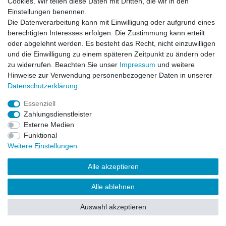
Cookies. Wir teilen diese Daten mit Dritten, die wir in den
Einstellungen benennen.
Impressum
Daten­schutz­erklärung
AGB
Die Datenverarbeitung kann mit Einwilligung oder aufgrund eines
berechtigten Interesses erfolgen. Die Zustimmung kann erteilt
oder abgelehnt werden. Es besteht das Recht, nicht einzuwilligen
Barrierefreiheitserklärung
Widerrufs­recht
und die Einwilligung zu einem späteren Zeitpunkt zu ändern oder
zu widerrufen. Beachten Sie unser
Impressum
und weitere
Hinweise zur Verwendung personenbezogener Daten in unserer
Kontakt
Daten­schutz­erklärung
.
Vertrag widerrufen
Essenziell
Zahlungsdienstleister
Externe Medien
© Copyright 2026 | Alle Rechte vorbehalten.
Funktional
Weitere Einstellungen
Alle akzeptieren
Alle ablehnen
Auswahl akzeptieren