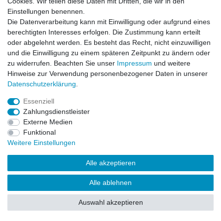
Cookies. Wir teilen diese Daten mit Dritten, die wir in den
Einstellungen benennen.
Impressum
Daten­schutz­erklärung
AGB
Die Datenverarbeitung kann mit Einwilligung oder aufgrund eines
berechtigten Interesses erfolgen. Die Zustimmung kann erteilt
oder abgelehnt werden. Es besteht das Recht, nicht einzuwilligen
Barrierefreiheitserklärung
Widerrufs­recht
und die Einwilligung zu einem späteren Zeitpunkt zu ändern oder
zu widerrufen. Beachten Sie unser
Impressum
und weitere
Hinweise zur Verwendung personenbezogener Daten in unserer
Kontakt
Daten­schutz­erklärung
.
Vertrag widerrufen
Essenziell
Zahlungsdienstleister
Externe Medien
© Copyright 2026 | Alle Rechte vorbehalten.
Funktional
Weitere Einstellungen
Alle akzeptieren
Alle ablehnen
Auswahl akzeptieren