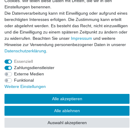
Cookies. Wir teilen diese Daten mit Dritten, die wir in den
Einstellungen benennen.
Impressum
Daten­schutz­erklärung
AGB
Die Datenverarbeitung kann mit Einwilligung oder aufgrund eines
berechtigten Interesses erfolgen. Die Zustimmung kann erteilt
oder abgelehnt werden. Es besteht das Recht, nicht einzuwilligen
Barrierefreiheitserklärung
Widerrufs­recht
und die Einwilligung zu einem späteren Zeitpunkt zu ändern oder
zu widerrufen. Beachten Sie unser
Impressum
und weitere
Hinweise zur Verwendung personenbezogener Daten in unserer
Kontakt
Daten­schutz­erklärung
.
Vertrag widerrufen
Essenziell
Zahlungsdienstleister
Externe Medien
© Copyright 2026 | Alle Rechte vorbehalten.
Funktional
Weitere Einstellungen
Alle akzeptieren
Alle ablehnen
Auswahl akzeptieren