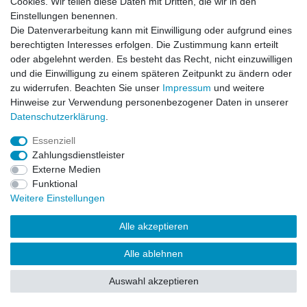
Cookies. Wir teilen diese Daten mit Dritten, die wir in den
Einstellungen benennen.
Impressum
Daten­schutz­erklärung
AGB
Die Datenverarbeitung kann mit Einwilligung oder aufgrund eines
berechtigten Interesses erfolgen. Die Zustimmung kann erteilt
oder abgelehnt werden. Es besteht das Recht, nicht einzuwilligen
Barrierefreiheitserklärung
Widerrufs­recht
und die Einwilligung zu einem späteren Zeitpunkt zu ändern oder
zu widerrufen. Beachten Sie unser
Impressum
und weitere
Hinweise zur Verwendung personenbezogener Daten in unserer
Kontakt
Daten­schutz­erklärung
.
Vertrag widerrufen
Essenziell
Zahlungsdienstleister
Externe Medien
© Copyright 2026 | Alle Rechte vorbehalten.
Funktional
Weitere Einstellungen
Alle akzeptieren
Alle ablehnen
Auswahl akzeptieren