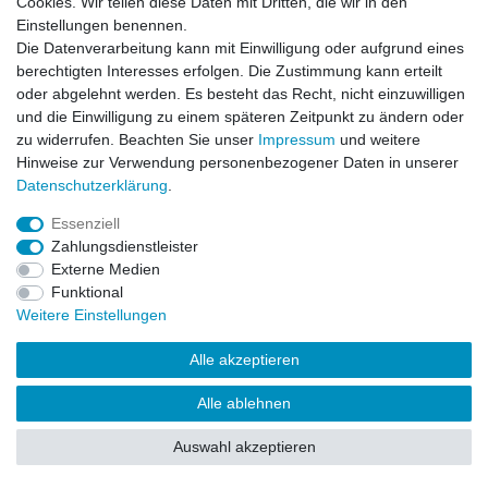
Cookies. Wir teilen diese Daten mit Dritten, die wir in den
Einstellungen benennen.
Impressum
Daten­schutz­erklärung
AGB
Die Datenverarbeitung kann mit Einwilligung oder aufgrund eines
berechtigten Interesses erfolgen. Die Zustimmung kann erteilt
oder abgelehnt werden. Es besteht das Recht, nicht einzuwilligen
Barrierefreiheitserklärung
Widerrufs­recht
und die Einwilligung zu einem späteren Zeitpunkt zu ändern oder
zu widerrufen. Beachten Sie unser
Impressum
und weitere
Hinweise zur Verwendung personenbezogener Daten in unserer
Kontakt
Daten­schutz­erklärung
.
Vertrag widerrufen
Essenziell
Zahlungsdienstleister
Externe Medien
© Copyright 2026 | Alle Rechte vorbehalten.
Funktional
Weitere Einstellungen
Alle akzeptieren
Alle ablehnen
Auswahl akzeptieren