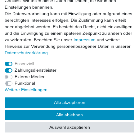
Cookies. Wir teilen diese Daten mit Dritten, die wir in den
Einstellungen benennen.
Impressum
Daten­schutz­erklärung
AGB
Die Datenverarbeitung kann mit Einwilligung oder aufgrund eines
berechtigten Interesses erfolgen. Die Zustimmung kann erteilt
oder abgelehnt werden. Es besteht das Recht, nicht einzuwilligen
Barrierefreiheitserklärung
Widerrufs­recht
und die Einwilligung zu einem späteren Zeitpunkt zu ändern oder
zu widerrufen. Beachten Sie unser
Impressum
und weitere
Hinweise zur Verwendung personenbezogener Daten in unserer
Kontakt
Daten­schutz­erklärung
.
Vertrag widerrufen
Essenziell
Zahlungsdienstleister
Externe Medien
© Copyright 2026 | Alle Rechte vorbehalten.
Funktional
Weitere Einstellungen
Alle akzeptieren
Alle ablehnen
Auswahl akzeptieren