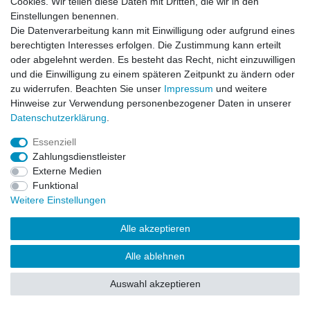
Cookies. Wir teilen diese Daten mit Dritten, die wir in den
Einstellungen benennen.
Impressum
Daten­schutz­erklärung
AGB
Die Datenverarbeitung kann mit Einwilligung oder aufgrund eines
berechtigten Interesses erfolgen. Die Zustimmung kann erteilt
oder abgelehnt werden. Es besteht das Recht, nicht einzuwilligen
Barrierefreiheitserklärung
Widerrufs­recht
und die Einwilligung zu einem späteren Zeitpunkt zu ändern oder
zu widerrufen. Beachten Sie unser
Impressum
und weitere
Hinweise zur Verwendung personenbezogener Daten in unserer
Kontakt
Daten­schutz­erklärung
.
Vertrag widerrufen
Essenziell
Zahlungsdienstleister
Externe Medien
© Copyright 2026 | Alle Rechte vorbehalten.
Funktional
Weitere Einstellungen
Alle akzeptieren
Alle ablehnen
Auswahl akzeptieren