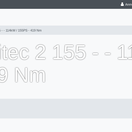
Anm
5 - - 114kW / 155PS - 419 Nm
ec 2 155 - - 
19 Nm