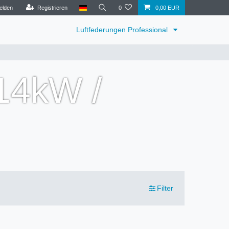
elden
Registrieren
0
0,00 EUR
Luftfederungen Professional
114kW /
Filter