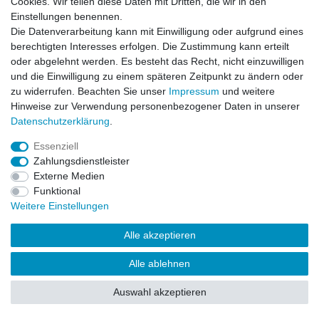
Cookies. Wir teilen diese Daten mit Dritten, die wir in den
Zahlung und Versand
Einstellungen benennen.
Die Datenverarbeitung kann mit Einwilligung oder aufgrund eines
berechtigten Interesses erfolgen. Die Zustimmung kann erteilt
Impressum
Daten­schutz­erklärung
AGB
oder abgelehnt werden. Es besteht das Recht, nicht einzuwilligen
und die Einwilligung zu einem späteren Zeitpunkt zu ändern oder
zu widerrufen. Beachten Sie unser
Impressum
und weitere
Barrierefreiheitserklärung
Widerrufs­recht
Hinweise zur Verwendung personenbezogener Daten in unserer
Daten­schutz­erklärung
.
Kontakt
Vertrag widerrufen
Essenziell
Zahlungsdienstleister
Externe Medien
Funktional
© Copyright 2026 | Alle Rechte vorbehalten.
Weitere Einstellungen
Alle akzeptieren
Alle ablehnen
Auswahl akzeptieren