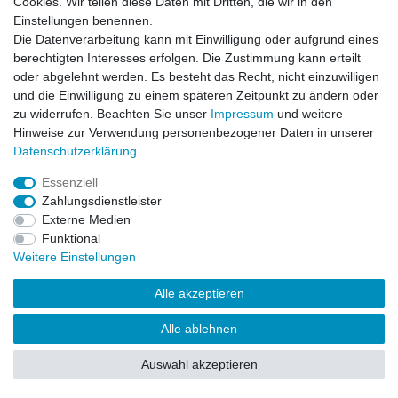
Cookies. Wir teilen diese Daten mit Dritten, die wir in den
Einstellungen benennen.
Impressum
Daten­schutz­erklärung
AGB
Die Datenverarbeitung kann mit Einwilligung oder aufgrund eines
berechtigten Interesses erfolgen. Die Zustimmung kann erteilt
oder abgelehnt werden. Es besteht das Recht, nicht einzuwilligen
Barrierefreiheitserklärung
Widerrufs­recht
und die Einwilligung zu einem späteren Zeitpunkt zu ändern oder
zu widerrufen. Beachten Sie unser
Impressum
und weitere
Hinweise zur Verwendung personenbezogener Daten in unserer
Kontakt
Daten­schutz­erklärung
.
Vertrag widerrufen
Essenziell
Zahlungsdienstleister
Externe Medien
© Copyright 2026 | Alle Rechte vorbehalten.
Funktional
Weitere Einstellungen
Alle akzeptieren
Alle ablehnen
Auswahl akzeptieren