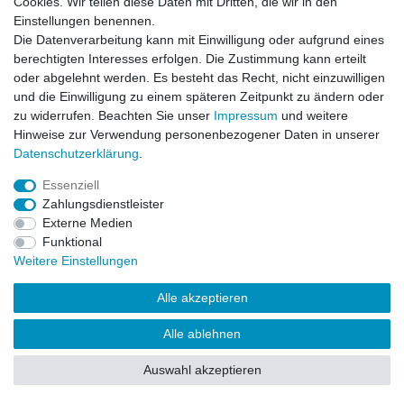
Cookies. Wir teilen diese Daten mit Dritten, die wir in den
Einstellungen benennen.
Impressum
Daten­schutz­erklärung
AGB
Die Datenverarbeitung kann mit Einwilligung oder aufgrund eines
berechtigten Interesses erfolgen. Die Zustimmung kann erteilt
oder abgelehnt werden. Es besteht das Recht, nicht einzuwilligen
Barrierefreiheitserklärung
Widerrufs­recht
und die Einwilligung zu einem späteren Zeitpunkt zu ändern oder
zu widerrufen. Beachten Sie unser
Impressum
und weitere
Hinweise zur Verwendung personenbezogener Daten in unserer
Kontakt
Daten­schutz­erklärung
.
Vertrag widerrufen
Essenziell
Zahlungsdienstleister
Externe Medien
© Copyright 2026 | Alle Rechte vorbehalten.
Funktional
Weitere Einstellungen
Alle akzeptieren
Alle ablehnen
Auswahl akzeptieren