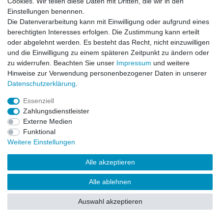
Cookies. Wir teilen diese Daten mit Dritten, die wir in den
Einstellungen benennen.
Impressum
Daten­schutz­erklärung
AGB
Die Datenverarbeitung kann mit Einwilligung oder aufgrund eines
berechtigten Interesses erfolgen. Die Zustimmung kann erteilt
oder abgelehnt werden. Es besteht das Recht, nicht einzuwilligen
Barrierefreiheitserklärung
Widerrufs­recht
und die Einwilligung zu einem späteren Zeitpunkt zu ändern oder
zu widerrufen. Beachten Sie unser
Impressum
und weitere
Hinweise zur Verwendung personenbezogener Daten in unserer
Kontakt
Daten­schutz­erklärung
.
Vertrag widerrufen
Essenziell
Zahlungsdienstleister
Externe Medien
© Copyright 2026 | Alle Rechte vorbehalten.
Funktional
Weitere Einstellungen
Alle akzeptieren
Alle ablehnen
Auswahl akzeptieren