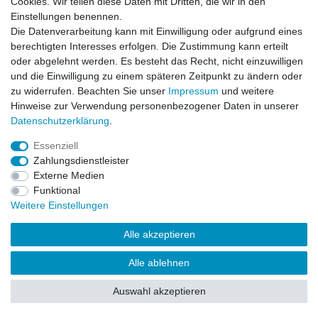
Cookies. Wir teilen diese Daten mit Dritten, die wir in den
Einstellungen benennen.
Impressum
Daten­schutz­erklärung
AGB
Die Datenverarbeitung kann mit Einwilligung oder aufgrund eines
berechtigten Interesses erfolgen. Die Zustimmung kann erteilt
oder abgelehnt werden. Es besteht das Recht, nicht einzuwilligen
Barrierefreiheitserklärung
Widerrufs­recht
und die Einwilligung zu einem späteren Zeitpunkt zu ändern oder
zu widerrufen. Beachten Sie unser
Impressum
und weitere
Hinweise zur Verwendung personenbezogener Daten in unserer
Kontakt
Daten­schutz­erklärung
.
Vertrag widerrufen
Essenziell
Zahlungsdienstleister
Externe Medien
© Copyright 2026 | Alle Rechte vorbehalten.
Funktional
Weitere Einstellungen
Alle akzeptieren
Alle ablehnen
Auswahl akzeptieren