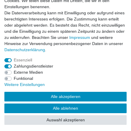
Cookies. Wir teilen diese Daten mit Dritten, die wir in den
Einstellungen benennen.
Impressum
Daten­schutz­erklärung
AGB
Die Datenverarbeitung kann mit Einwilligung oder aufgrund eines
berechtigten Interesses erfolgen. Die Zustimmung kann erteilt
oder abgelehnt werden. Es besteht das Recht, nicht einzuwilligen
Barrierefreiheitserklärung
Widerrufs­recht
und die Einwilligung zu einem späteren Zeitpunkt zu ändern oder
zu widerrufen. Beachten Sie unser
Impressum
und weitere
Hinweise zur Verwendung personenbezogener Daten in unserer
Kontakt
Daten­schutz­erklärung
.
Vertrag widerrufen
Essenziell
Zahlungsdienstleister
Externe Medien
© Copyright 2026 | Alle Rechte vorbehalten.
Funktional
Weitere Einstellungen
Alle akzeptieren
Alle ablehnen
Auswahl akzeptieren