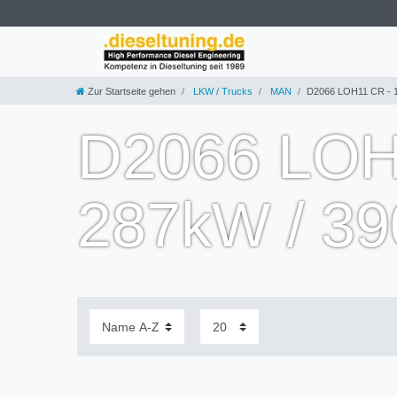
Zur Startseite gehen
LKW / Trucks
MAN
D2066 LOH11 CR - 1
D2066 LOH1
287kW / 3