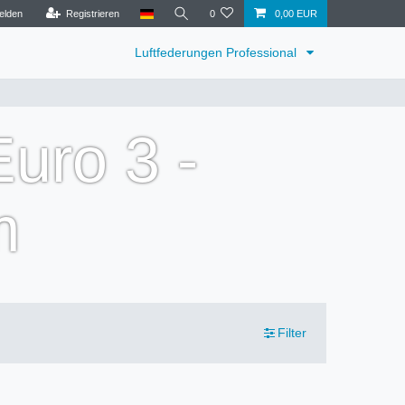
elden
Registrieren
0
0,00 EUR
Luftfederungen Professional
uro 3 -
m
Filter