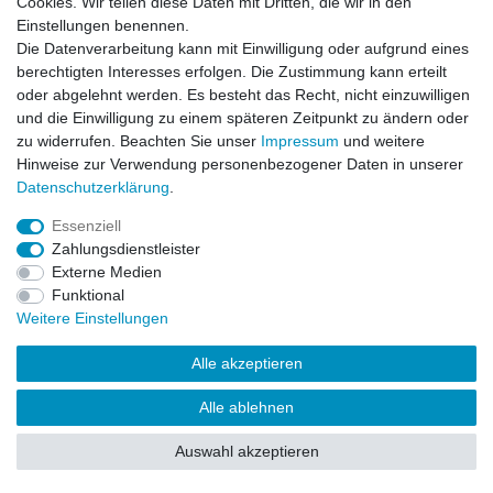
Cookies. Wir teilen diese Daten mit Dritten, die wir in den
Einstellungen benennen.
Impressum
Daten­schutz­erklärung
AGB
Die Datenverarbeitung kann mit Einwilligung oder aufgrund eines
berechtigten Interesses erfolgen. Die Zustimmung kann erteilt
oder abgelehnt werden. Es besteht das Recht, nicht einzuwilligen
Barrierefreiheitserklärung
Widerrufs­recht
und die Einwilligung zu einem späteren Zeitpunkt zu ändern oder
zu widerrufen. Beachten Sie unser
Impressum
und weitere
Hinweise zur Verwendung personenbezogener Daten in unserer
Kontakt
Daten­schutz­erklärung
.
Vertrag widerrufen
Essenziell
Zahlungsdienstleister
Externe Medien
© Copyright 2026 | Alle Rechte vorbehalten.
Funktional
Weitere Einstellungen
Alle akzeptieren
Alle ablehnen
Auswahl akzeptieren