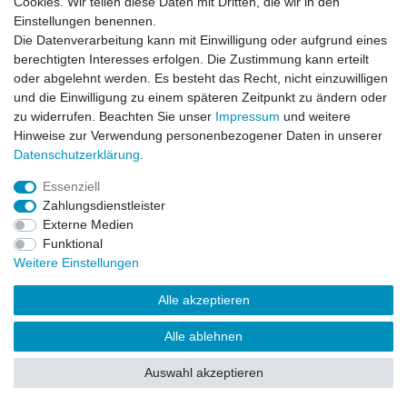
Cookies. Wir teilen diese Daten mit Dritten, die wir in den
Einstellungen benennen.
Impressum
Daten­schutz­erklärung
AGB
Die Datenverarbeitung kann mit Einwilligung oder aufgrund eines
berechtigten Interesses erfolgen. Die Zustimmung kann erteilt
oder abgelehnt werden. Es besteht das Recht, nicht einzuwilligen
Barrierefreiheitserklärung
Widerrufs­recht
und die Einwilligung zu einem späteren Zeitpunkt zu ändern oder
zu widerrufen. Beachten Sie unser
Impressum
und weitere
Hinweise zur Verwendung personenbezogener Daten in unserer
Kontakt
Daten­schutz­erklärung
.
Vertrag widerrufen
Essenziell
Zahlungsdienstleister
Externe Medien
© Copyright 2026 | Alle Rechte vorbehalten.
Funktional
Weitere Einstellungen
Alle akzeptieren
Alle ablehnen
Auswahl akzeptieren