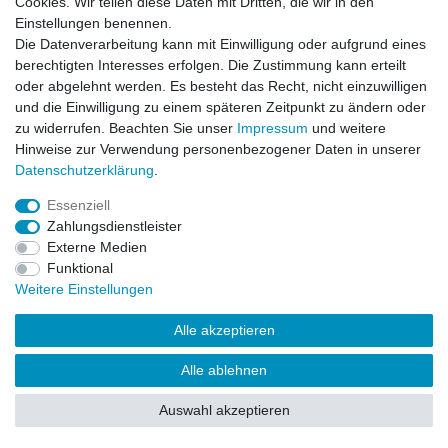
Cookies. Wir teilen diese Daten mit Dritten, die wir in den
Einstellungen benennen.
Impressum
Daten­schutz­erklärung
AGB
Die Datenverarbeitung kann mit Einwilligung oder aufgrund eines
berechtigten Interesses erfolgen. Die Zustimmung kann erteilt
oder abgelehnt werden. Es besteht das Recht, nicht einzuwilligen
Barrierefreiheitserklärung
Widerrufs­recht
und die Einwilligung zu einem späteren Zeitpunkt zu ändern oder
zu widerrufen. Beachten Sie unser
Impressum
und weitere
Hinweise zur Verwendung personenbezogener Daten in unserer
Kontakt
Daten­schutz­erklärung
.
Vertrag widerrufen
Essenziell
Zahlungsdienstleister
Externe Medien
© Copyright 2026 | Alle Rechte vorbehalten.
Funktional
Weitere Einstellungen
Alle akzeptieren
Alle ablehnen
Auswahl akzeptieren